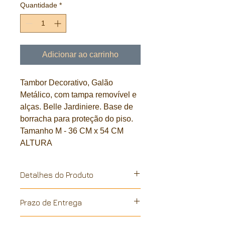
Quantidade
*
Adicionar ao carrinho
Tambor Decorativo, Galão
Metálico, com tampa removível e
alças. Belle Jardiniere. Base de
borracha para proteção do piso.
Tamanho M - 36 CM x 54 CM
ALTURA
Detalhes do Produto
Galão metalico, reciclado de
Prazo de Entrega
industria. A pintura é feita a mão, em
conformidade com a sustentabilidade
Todos os nossos produtos são