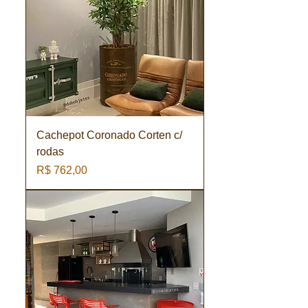
Cachepot Coronado Corten c/
rodas
Preço
R$ 762,00