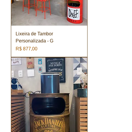
Lixeira de Tambor
Personalizada - G
Preço
R$ 877,00