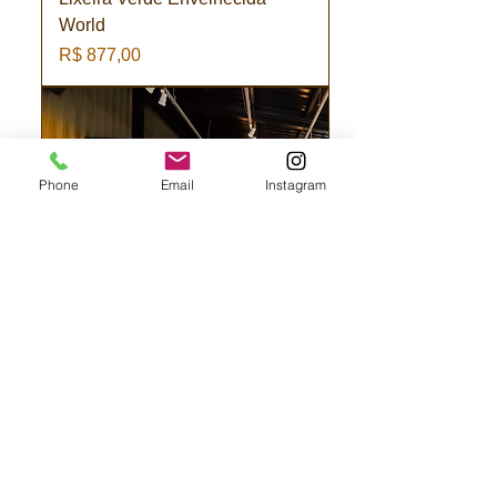
World
Preço
R$ 877,00
Phone
Email
Instagram
Lixeira PP com abertura e
puxador
Preço
R$ 478,00