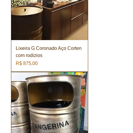
Lixeira G Coronado Aço Corten
com rodizios
Preço
R$ 875,00