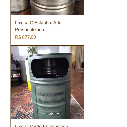
Lixeira G Estanho- Arte
Personalizada
Preço
R$ 877,00
Lixeira Verde Envelhecida