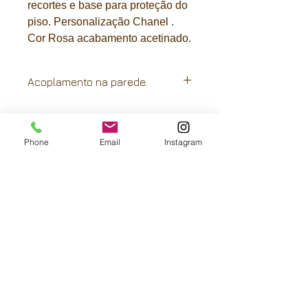
recortes e base para proteção do
piso. Personalização Chanel .
Cor Rosa acabamento acetinado.
Acoplamento na parede.
Basta informar altura e largura do
rodapé. Seu tambor pia será
fornecido com corte especial para o
Phone
Email
Instagram
ajuste perfeito da pia na parede e
rodapé.
FRETE GRÁTIS:
São Paulo-capital, Paraná e litoral de
Santa Catarina.
Rio de Janeiro, interior de São Paulo e
Santa Catarina e Rio Grande do Sul
com descontos
Ligue e saiba mais para outras regiões
Pra ganhar 5 % de