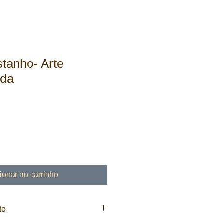
stanho- Arte
ada
ionar ao carrinho
to