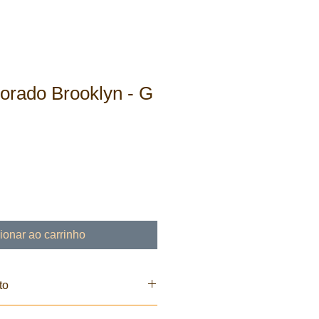
orado Brooklyn - G
ionar ao carrinho
to
alico, reciclado de industria. A