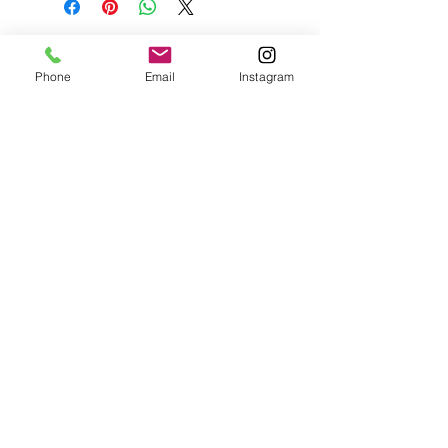
as matérias primas que serão
reutilizadas
FRETE GRÁTIS:
Phone
Email
Instagram
São Paulo-capital, Paraná e litoral de
Santa Catarina.
Rio de Janeiro, interior de São Paulo e
Santa Catarina e Rio Grande do Sul
com descontos
Ligue e saiba mais para outras regiões
Pra ganhar 5 % de
desconto, LIGUE:
Whatsapp
041 99166-9161
PARCELE SUAS COMPRAS :
Pelo PAYPAL você pode pagar em 03 vezes sem
acréscimos,
ou😉
Parcele em 02 vezes sem acréscimos nos
cartões pagseguro