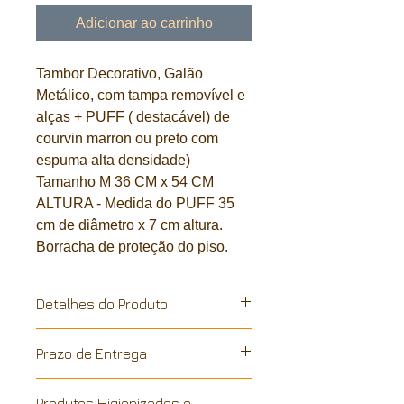
Adicionar ao carrinho
Tambor Decorativo, Galão
Metálico, com tampa removível e
alças + PUFF ( destacável) de
courvin marron ou preto com
espuma alta densidade)
Tamanho M 36 CM x 54 CM
ALTURA - Medida do PUFF 35
cm de diâmetro x 7 cm altura.
Borracha de proteção do piso.
Detalhes do Produto
Galão metalico, reciclado de
Prazo de Entrega
industria. A pintura é feita a mão, em
conformidade com a sustentabilidade
Todos os nossos produtos são
e reciclagem industrial. Cada peça é
Produtos Higienizados e