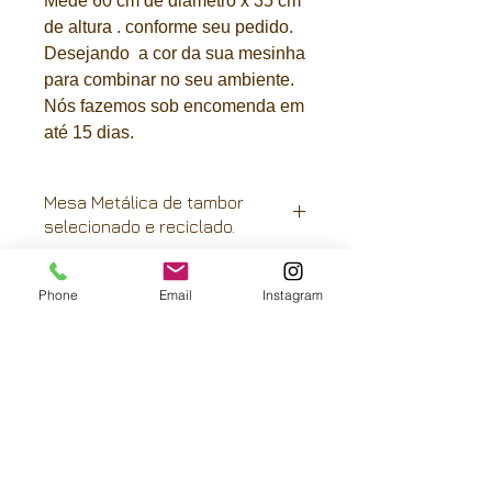
Mede 60 cm de diâmetro x 35 cm
de altura . conforme seu pedido.
Desejando a cor da sua mesinha
para combinar no seu ambiente.
Nós fazemos sob encomenda em
até 15 dias.
Mesa Metálica de tambor
selecionado e reciclado.
Selecionamos materias primas,
higienizamos e damos aquele
Phone
Email
Instagram
tratamento especial na pintura.
Nossos produtos tem garantia e o
acabamento é manual, o que resulta
FRETE GRÁTIS:
em um produto de alta qualidade.
São Paulo-capital, Paraná e litoral de
Santa Catarina.
Rio de Janeiro, interior de São Paulo e
Santa Catarina e Rio Grande do Sul
com descontos