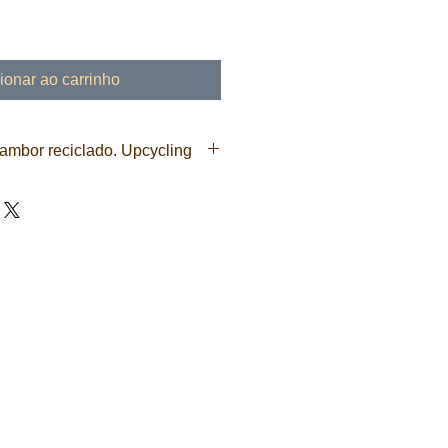
ionar ao carrinho
ambor reciclado. Upcycling
as primas, higienizamos e damos
pecial na pintura. Nossos produtos
abamento é manual, o que resulta
l e de alta qualidade.