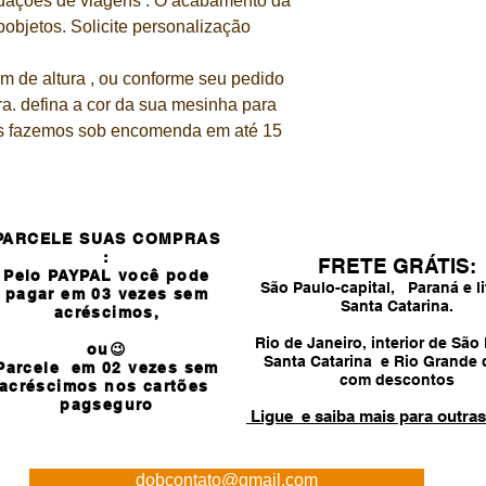
rdações de viagens . O acabamento da
bobjetos. Solicite personalização
m de altura , ou conforme seu pedido
ra. defina a cor da sua mesinha para
s fazemos sob encomenda em até 15
PARCELE SUAS COMPRAS
:
FRETE GRÁTIS:
Pelo PAYPAL você pode
São Paulo-capital, Paraná e li
pagar em 03 vezes sem
Santa Catarina.
acréscimos,
Rio de Janeiro, interior de São
ou😉
Santa Catarina e Rio Grande 
Parcele em 02 vezes sem
com descontos
acréscimos nos cartões
pagseguro
Ligue e saiba mais para outras
dobcontato@gmail.com