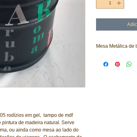
Adic
Mesa Metálica de t
Selecionamos materi
aquele tratamento es
tem garantia e o ac
em um produto duráve
05 rodízios em gel, tampo de mdf
 pintura de madeira natural. Serve
ma, ou ainda como mesa ao lado do