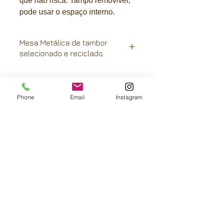
que não risca. Tampo removivel,
pode usar o espaço interno.
Mesa Metálica de tambor
selecionado e reciclado.
Selecionamos materias primas,
higienizamos e damos aquele
tratamento especial na pintura.
Phone
Email
Instagram
Nossos produtos tem garantia e o
acabamento é manual, o que resulta
FRETE GRÁTIS:
em um produto de alta qualidade.
São Paulo-capital, Paraná e litoral de
Santa Catarina.
Rio de Janeiro, interior de São Paulo e
Santa Catarina e Rio Grande do Sul
com descontos
Ligue e saiba mais para outras regiões
Pra ganhar 5 % de