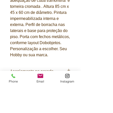
adequação de cuba tramontina e
torneira cromada . Altura 85 cm x
45 x 60 cm de diâmetro. Pintura
impermeabilizada interna e
externa. Perfil de borracha nas
laterais e base para proteção do
piso. Porta com fechos metálicos,
conforme layout Dobobjetos.
Personalização a escolher. Seu
Hobby ou sua marca.
Acoplamento na parede.
Basta informar altura e largura do
Phone
Email
Instagram
rodapé. Seu tambor pia será
fornecido com corte especial para o
ajuste perfeito da pia na parede e
rodapé.
FRETE GRÁTIS:
São Paulo-capital, Paraná e litoral de