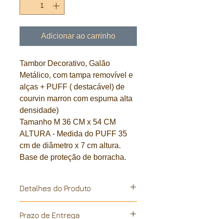
Adicionar ao carrinho
Tambor Decorativo, Galão
Metálico, com tampa removível e
alças + PUFF ( destacável) de
courvin marron com espuma alta
densidade)
Tamanho M 36 CM x 54 CM
ALTURA - Medida do PUFF 35
cm de diâmetro x 7 cm altura.
Base de proteção de borracha.
Detalhes do Produto
Galão metalico, reciclado de
Prazo de Entrega
industria. A pintura é feita a mão, em