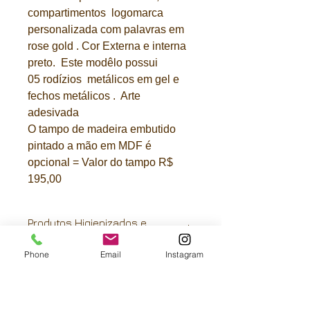
compartimentos logomarca
personalizada com palavras em
rose gold . Cor Externa e interna
preto. Este modêlo possui
05 rodízios metálicos em gel e
fechos metálicos . Arte
adesivada
O tampo de madeira embutido
pintado a mão em MDF é
opcional = Valor do tampo R$
195,00
Produtos Higienizados e
Impermeabilizados.
Phone
Email
Instagram
Você pode solicitar uma outra arte
pintada ou vinílica da sua
preferência. Fazemos sob
encomenda.