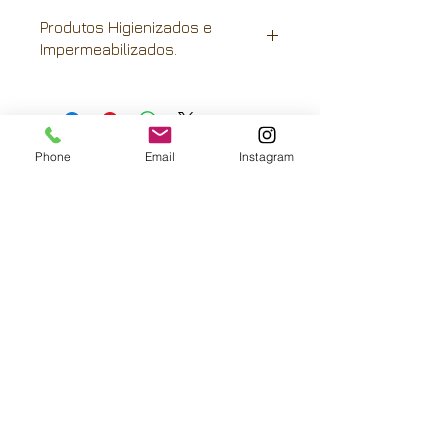
Produtos Higienizados e
Impermeabilizados.
Recortes de porta com acabamento
de borracha preta.
Phone
Email
Instagram
FRETE GRÁTIS:
São Paulo-capital, Paraná e litoral de
Santa Catarina.
Rio de Janeiro, interior de São Paulo e
Santa Catarina e Rio Grande do Sul
com descontos
Ligue e saiba mais para outras regiões
Pra ganhar 5 % de
desconto, LIGUE:
Whatsapp
041 99166-9161