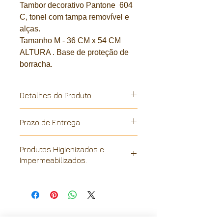
Tambor decorativo Pantone 604
C, tonel com tampa removível e
alças.
Tamanho M - 36 CM x 54 CM
ALTURA . Base de proteção de
borracha.
Detalhes do Produto
Galão metalico, reciclado de
Prazo de Entrega
industria. A pintura é feita a mão,
personalização vinílica a quente, em
Todos os nossos produtos são
conformidade com a sustentabilidade
Produtos Higienizados e
confeccionados a partir da data do
e reciclagem industrial. Cada peça é
Impermeabilizados.
pedido e são entregues no prazo
única, podendo haver pequenas
determinado para cada região,
imperfeições advindas da reutilização
estimado entre 10 a 15 dias.
industrial. Mantemos um padrão de
qualidade selecionando previamente
as matérias primas que serão
reutilizadas