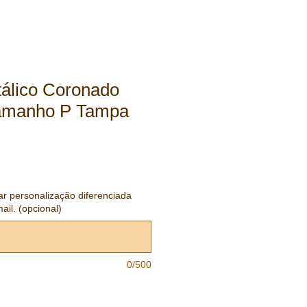
álico Coronado
Tamanho P Tampa
tar personalização diferenciada
ail. (opcional)
0/500