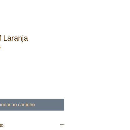
 Laranja
o
ionar ao carrinho
to