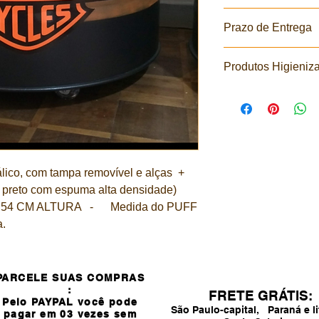
Galão metalico, recicl
Prazo de Entrega
a mão, em conformid
reciclagem industri
Todos os nossos prod
haver pequenas imper
Produtos Higieniz
da data do pedido e
industrial. Mantemo
determinado para cad
qualidade seleciona
dias.
primas que serão reu
ico, com tampa removível e alças  + 
n preto com espuma alta densidade) 
x 54 CM ALTURA   -      Medida do PUFF     
a.
PARCELE SUAS COMPRAS
:
FRETE GRÁTIS:
Pelo PAYPAL você pode
São Paulo-capital, Paraná e li
pagar em 03 vezes sem