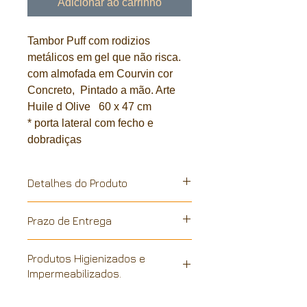
Adicionar ao carrinho
Tambor Puff com rodizios
metálicos em gel que não risca.
com almofada em Courvin cor
Concreto, Pintado a mão. Arte
Huile d Olive 60 x 47 cm
* porta lateral com fecho e
dobradiças
Detalhes do Produto
Galão metalico, reciclado de
Prazo de Entrega
industria. A pintura é feita a mão,
personalização vinílica a quente, em
Todos os nossos produtos são
conformidade com a sustentabilidade
Produtos Higienizados e
confeccionados a partir da data do
e reciclagem industrial. Cada peça é
Impermeabilizados.
pedido e são entregues no prazo
única, podendo haver pequenas
determinado para cada região,
imperfeições advindas da reutilização
estimado entre 10 a 15 dias.